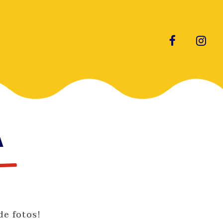
A
de fotos!