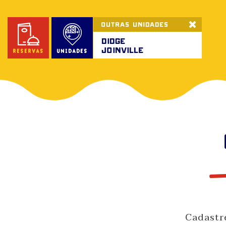
OUTRAS UNIDADES
didge
Joinville
reservas
unidades
Cadastre