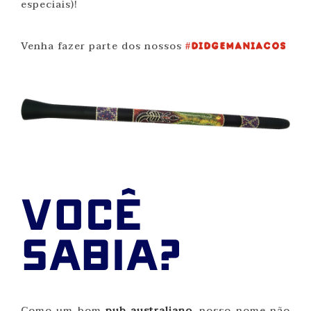
especiais)!
Venha fazer parte dos nossos
#didgemaniacos
VOCÊ
SABIA?
Como um bom
pub australiano
, nosso nome não