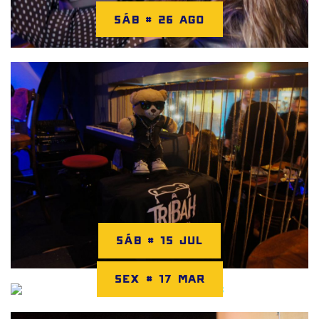
SÁB # 26 AGO
SÁB # 15 JUL
SEX # 17 MAR