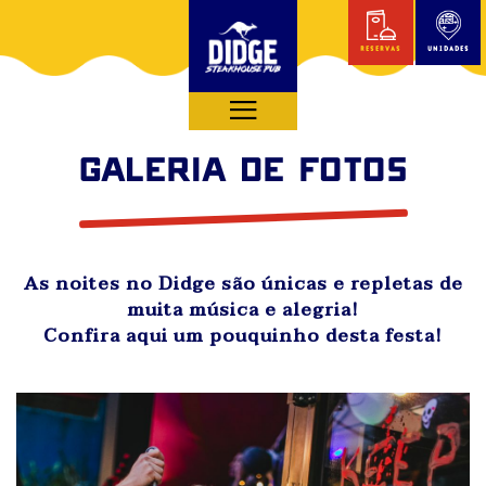
reservas
unidades
U
GALERIA DE FOTOS
As noites no Didge são únicas e repletas de
muita música e alegria!
Confira aqui um pouquinho desta festa!