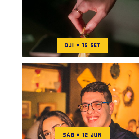
QUI # 15 SET
SÁB # 12 JUN