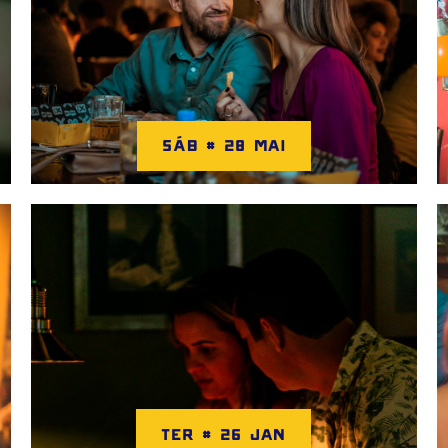
SÁB # 28 MAI
TER # 26 JAN