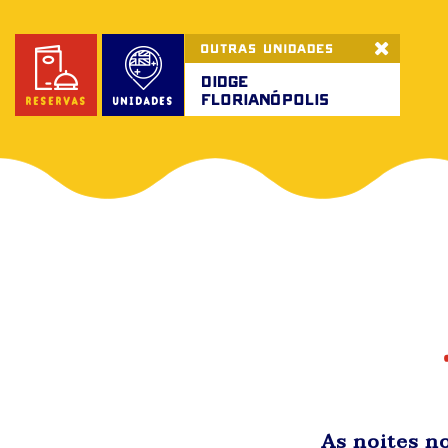
OUTRAS UNIDADES
didge
Florianópolis
reservas
unidades
As noites no