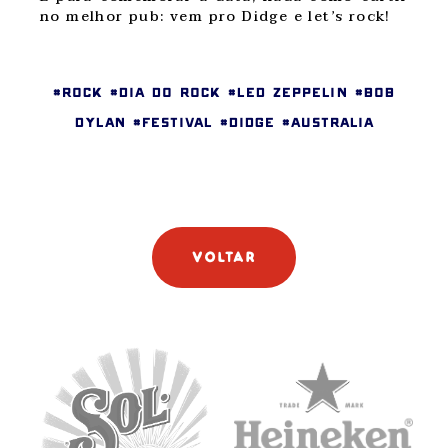
no melhor pub: vem pro Didge e let’s rock!
#ROCK #DIA DO ROCK #LED ZEPPELIN #BOB
DYLAN #FESTIVAL #DIDGE #AUSTRALIA
voltar