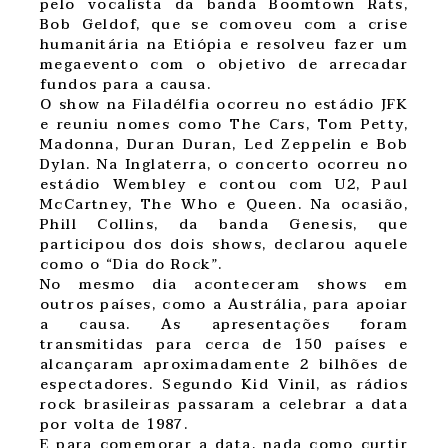
pelo vocalista da banda Boomtown Rats,
Bob Geldof, que se comoveu com a crise
humanitária na Etiópia e resolveu fazer um
megaevento com o objetivo de arrecadar
fundos para a causa.
O show na Filadélfia ocorreu no estádio JFK
e reuniu nomes como The Cars, Tom Petty,
Madonna, Duran Duran, Led Zeppelin e Bob
Dylan. Na Inglaterra, o concerto ocorreu no
estádio Wembley e contou com U2, Paul
McCartney, The Who e Queen. Na ocasião,
Phill Collins, da banda Genesis, que
participou dos dois shows, declarou aquele
como o “Dia do Rock”.
No mesmo dia aconteceram shows em
outros países, como a Austrália, para apoiar
a causa. As apresentações foram
transmitidas para cerca de 150 países e
alcançaram aproximadamente 2 bilhões de
espectadores. Segundo Kid Vinil, as rádios
rock brasileiras passaram a celebrar a data
por volta de 1987.
E para comemorar a data, nada como curtir